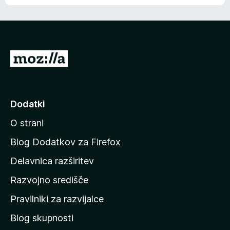
e
n
n
j
i
e
o
n
c
o
e
P
n
o
j
j
e
n
d
Dodatki
o
i
O strani
n
a
Blog Dodatkov za Firefox
d
Delavnica razširitev
o
Razvojno središče
m
a
Pravilniki za razvijalce
č
Blog skupnosti
o