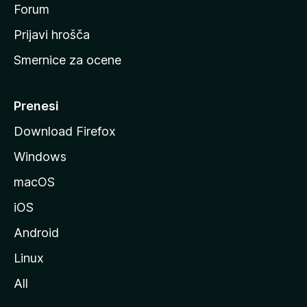
s
Forum
t
Prijavi hrošča
r
Smernice za ocene
a
n
M
Prenesi
o
Download Firefox
z
Windows
i
l
macOS
l
iOS
e
Android
Linux
All