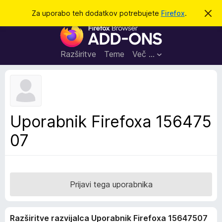
I
Prijava
Za uporabo teh dodatkov potrebujete
Firefox
.
S
k
š
D
r
č
i
o
j
i
d
o
Razširitve
Teme
Več …
b
a
v
t
e
s
k
t
i
i
l
z
Uporabnik Firefoxa 156475
o
a
07
b
r
s
k
a
Prijavi tega uporabnika
l
n
Razširitve razvijalca Uporabnik Firefoxa 15647507
i