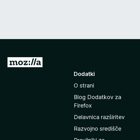
P
o
Dodatki
j
O strani
d
i
Blog Dodatkov za
n
Firefox
a
Delavnica razširitev
d
o
Razvojno središče
m