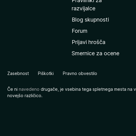
Pravilniki za
a
razvijalce
č
Blog skupnosti
o
s
Forum
t
Prijavi hrošča
r
Smernice za ocene
a
n
M
Zasebnost
Piškotki
Pravno obvestilo
o
z
Če ni
navedeno
drugače, je vsebina tega spletnega mesta na v
i
novejšo različico.
l
l
e