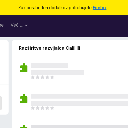
Za uporabo teh dodatkov potrebujete
Firefox
.
me
Več …
Razširitve razvijalca Calililli
Š
e
n
i
o
c
Š
e
e
n
n
j
i