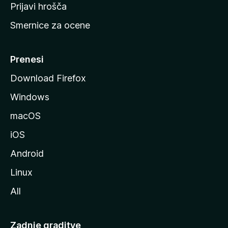
t
Prijavi hrošča
r
Smernice za ocene
a
n
M
Prenesi
o
Download Firefox
z
Windows
i
l
macOS
l
iOS
e
Android
Linux
All
Zadnje graditve