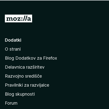
i
e
o
n
c
o
e
P
n
o
j
j
e
n
d
Dodatki
o
i
O strani
n
a
Blog Dodatkov za Firefox
d
Delavnica razširitev
o
Razvojno središče
m
a
Pravilniki za razvijalce
č
Blog skupnosti
o
s
Forum