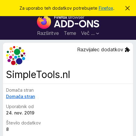
I
Prijava
Za uporabo teh dodatkov potrebujete
Firefox
.
S
k
š
D
r
č
i
o
j
i
d
o
Razširitve
Teme
Več …
b
a
v
t
e
Razvijalec dodatkov
s
k
t
i
i
l
z
SimpleTools.nl
o
a
b
Domača stran
r
Domača stran
s
k
Uporabnik od
a
24. nov. 2019
l
Število dodatkov
n
8
i