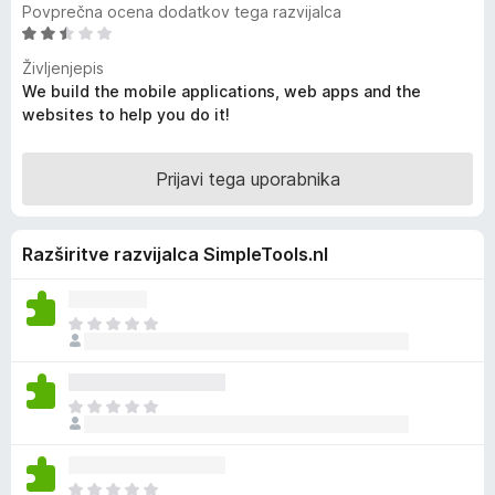
Povprečna ocena dodatkov tega razvijalca
k
O
F
c
Življenjepis
i
e
We build the mobile applications, web apps and the
r
n
websites to help you do it!
e
j
e
f
n
Prijavi tega uporabnika
o
o
x
z
2
Razširitve razvijalca SimpleTools.nl
,
7
o
Š
d
e
5
n
i
Š
o
e
c
n
e
i
n
Š