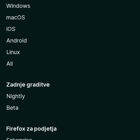
Windows
i
l
macOS
l
iOS
e
Android
Linux
All
Zadnje graditve
Nightly
Beta
Firefox za podjetja