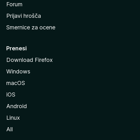
s
Forum
t
Prijavi hrošča
r
Smernice za ocene
a
n
M
Prenesi
o
Download Firefox
z
Windows
i
l
macOS
l
iOS
e
Android
Linux
All