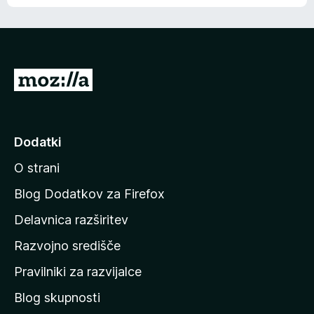
e
n
n
j
i
e
o
n
c
o
e
P
n
o
j
j
e
n
d
Dodatki
o
i
O strani
n
a
Blog Dodatkov za Firefox
d
Delavnica razširitev
o
Razvojno središče
m
a
Pravilniki za razvijalce
č
Blog skupnosti
o