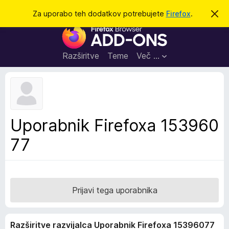
I
Prijava
Za uporabo teh dodatkov potrebujete
Firefox
.
S
k
š
D
r
č
i
o
j
i
d
o
Razširitve
Teme
Več …
b
a
v
t
e
s
k
t
i
i
l
z
Uporabnik Firefoxa 153960
o
a
77
b
r
s
k
a
Prijavi tega uporabnika
l
n
Razširitve razvijalca Uporabnik Firefoxa 15396077
i