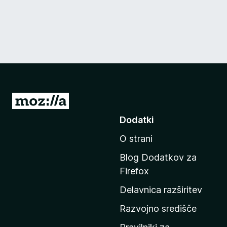
P
o
Dodatki
j
O strani
d
i
Blog Dodatkov za
n
Firefox
a
Delavnica razširitev
d
o
Razvojno središče
m