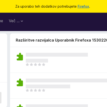
Za uporabo teh dodatkov potrebujete
Firefox
.
me
Več …
Razširitve razvijalca Uporabnik Firefoxa 15302
Š
e
n
i
o
c
Š
e
e
n
n
j
i