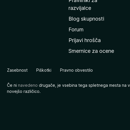
Pravilniki za
a
razvijalce
č
Blog skupnosti
o
s
Forum
t
Prijavi hrošča
r
Smernice za ocene
a
n
M
Zasebnost
Piškotki
Pravno obvestilo
o
z
Če ni
navedeno
drugače, je vsebina tega spletnega mesta na v
i
novejšo različico.
l
l
e