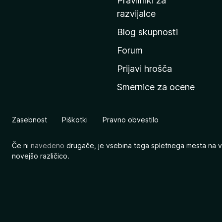
Pravilniki za
a
razvijalce
č
Blog skupnosti
o
s
Forum
t
Prijavi hrošča
r
Smernice za ocene
a
n
M
Zasebnost
Piškotki
Pravno obvestilo
o
z
Če ni
navedeno
drugače, je vsebina tega spletnega mesta na v
i
novejšo različico.
l
l
e