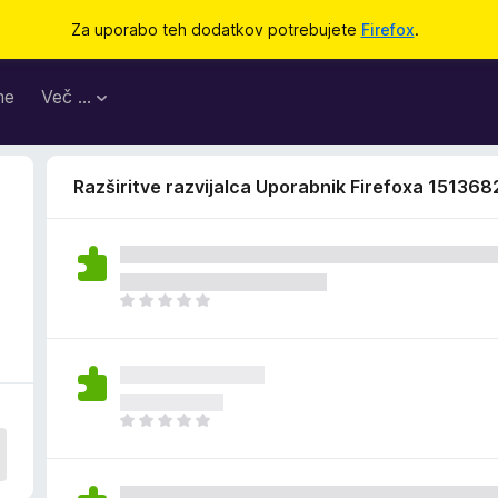
Za uporabo teh dodatkov potrebujete
Firefox
.
me
Več …
Razširitve razvijalca Uporabnik Firefoxa 151368
Š
e
n
i
o
c
Š
e
e
n
n
j
i