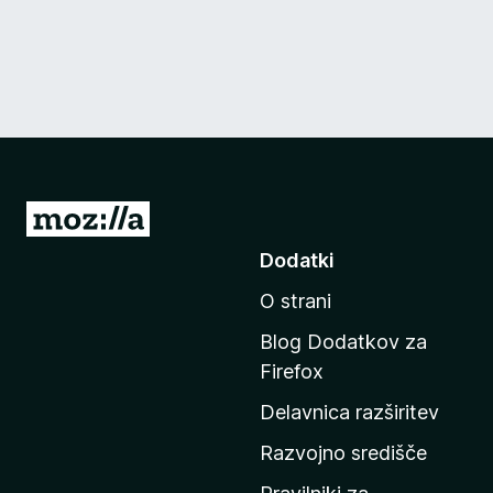
P
o
Dodatki
j
O strani
d
i
Blog Dodatkov za
n
Firefox
a
Delavnica razširitev
d
o
Razvojno središče
m