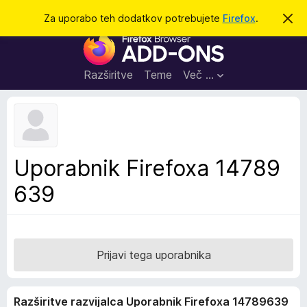
I
Prijava
Za uporabo teh dodatkov potrebujete
Firefox
.
S
k
š
D
r
č
i
o
j
i
d
o
Razširitve
Teme
Več …
b
a
v
t
e
s
k
t
i
i
l
z
Uporabnik Firefoxa 14789
o
a
639
b
r
s
k
a
Prijavi tega uporabnika
l
n
Razširitve razvijalca Uporabnik Firefoxa 14789639
i