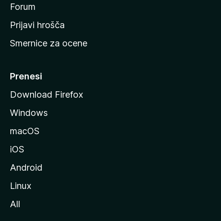
s
Forum
t
Prijavi hrošča
r
Smernice za ocene
a
n
M
Prenesi
o
Download Firefox
z
Windows
i
l
macOS
l
iOS
e
Android
Linux
All