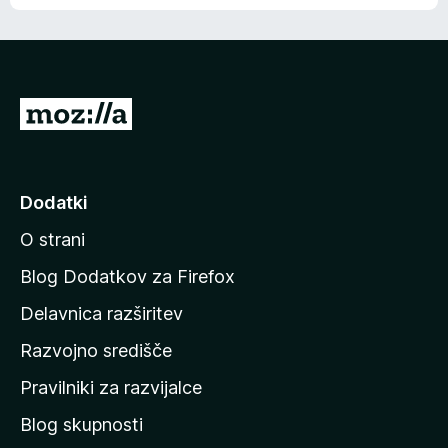
e
n
n
j
i
e
o
n
c
o
e
P
n
o
j
j
e
n
d
Dodatki
o
i
O strani
n
a
Blog Dodatkov za Firefox
d
Delavnica razširitev
o
Razvojno središče
m
a
Pravilniki za razvijalce
č
Blog skupnosti
o