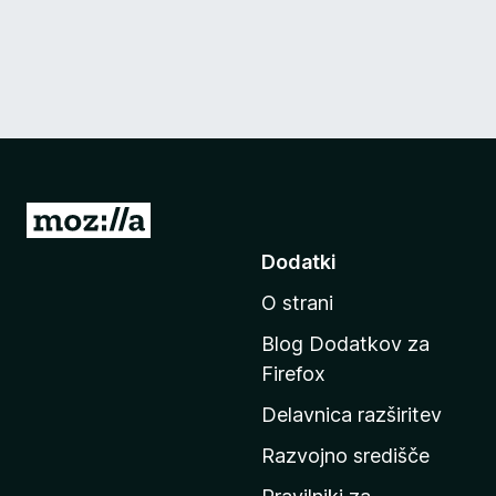
P
o
Dodatki
j
O strani
d
i
Blog Dodatkov za
n
Firefox
a
Delavnica razširitev
d
o
Razvojno središče
m