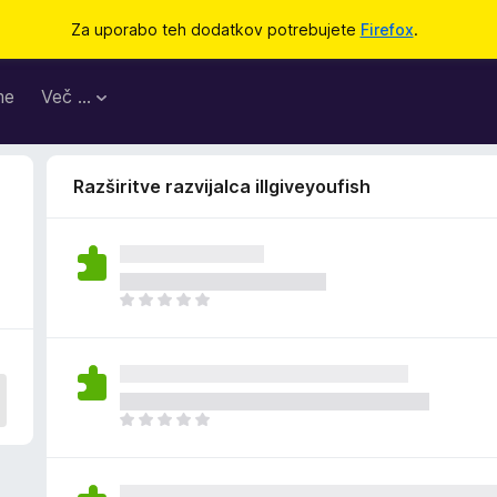
Za uporabo teh dodatkov potrebujete
Firefox
.
me
Več …
Razširitve razvijalca illgiveyoufish
Š
e
n
i
o
c
Š
e
e
n
n
j
i