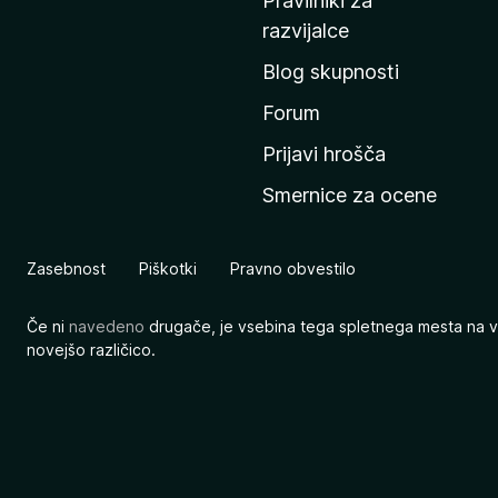
Pravilniki za
a
razvijalce
č
Blog skupnosti
o
s
Forum
t
Prijavi hrošča
r
Smernice za ocene
a
n
M
Zasebnost
Piškotki
Pravno obvestilo
o
z
Če ni
navedeno
drugače, je vsebina tega spletnega mesta na v
i
novejšo različico.
l
l
e