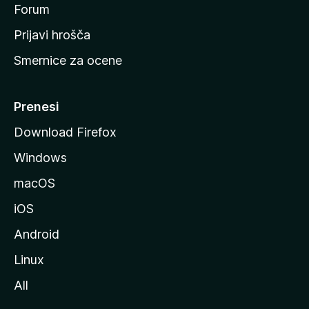
s
Forum
t
Prijavi hrošča
r
Smernice za ocene
a
n
M
Prenesi
o
Download Firefox
z
Windows
i
l
macOS
l
iOS
e
Android
Linux
All