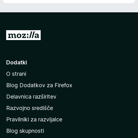
e
n
n
j
i
e
o
n
c
o
e
P
n
o
j
j
e
n
d
Dodatki
o
i
O strani
n
a
Blog Dodatkov za Firefox
d
Delavnica razširitev
o
Razvojno središče
m
a
Pravilniki za razvijalce
č
Blog skupnosti
o