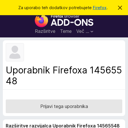
I
Prijava
Za uporabo teh dodatkov potrebujete
Firefox
.
S
k
š
D
r
č
i
o
j
i
d
o
Razširitve
Teme
Več …
b
a
v
t
e
s
k
t
i
i
l
z
Uporabnik Firefoxa 145655
o
a
48
b
r
s
k
a
Prijavi tega uporabnika
l
n
Razširitve razvijalca Uporabnik Firefoxa 14565548
i