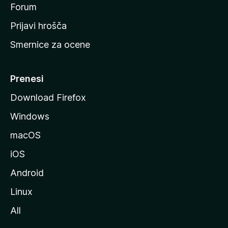
s
Forum
t
Prijavi hrošča
r
Smernice za ocene
a
n
M
Prenesi
o
Download Firefox
z
Windows
i
l
macOS
l
iOS
e
Android
Linux
All