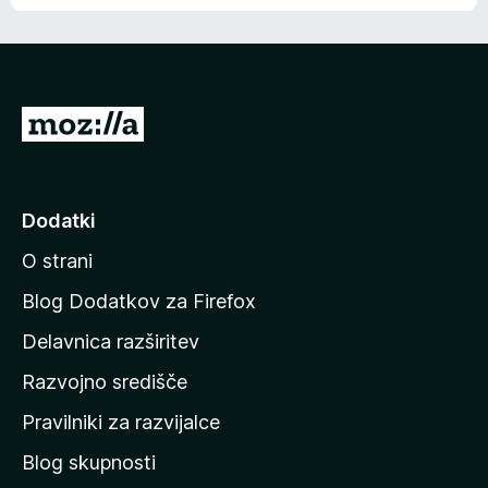
e
n
n
j
i
e
o
n
c
o
e
P
n
o
j
j
e
n
d
Dodatki
o
i
O strani
n
a
Blog Dodatkov za Firefox
d
Delavnica razširitev
o
Razvojno središče
m
a
Pravilniki za razvijalce
č
Blog skupnosti
o