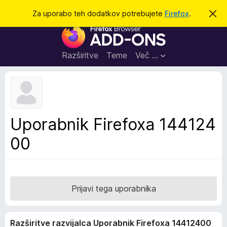
I
Prijava
Za uporabo teh dodatkov potrebujete
Firefox
.
S
k
š
D
r
č
i
o
j
i
d
o
Razširitve
Teme
Več …
b
a
v
t
e
s
k
t
i
i
l
z
Uporabnik Firefoxa 144124
o
a
00
b
r
s
k
a
Prijavi tega uporabnika
l
n
Razširitve razvijalca Uporabnik Firefoxa 14412400
i