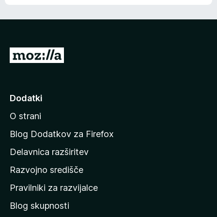
e
n
n
j
i
e
o
n
c
o
e
P
n
o
j
j
e
n
d
Dodatki
o
i
O strani
n
a
Blog Dodatkov za Firefox
d
Delavnica razširitev
o
Razvojno središče
m
a
Pravilniki za razvijalce
č
Blog skupnosti
o