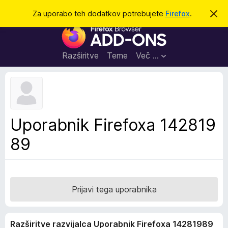
I
Prijava
Za uporabo teh dodatkov potrebujete
Firefox
.
S
k
š
D
r
č
i
o
j
i
d
o
Razširitve
Teme
Več …
b
a
v
t
e
s
k
t
i
i
l
z
Uporabnik Firefoxa 142819
o
a
89
b
r
s
k
a
Prijavi tega uporabnika
l
n
Razširitve razvijalca Uporabnik Firefoxa 14281989
i