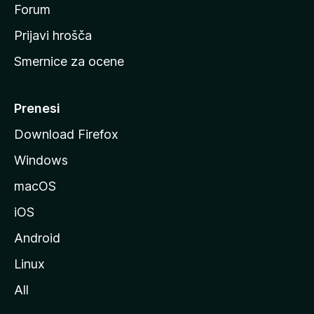
s
Forum
t
Prijavi hrošča
r
Smernice za ocene
a
n
M
Prenesi
o
Download Firefox
z
Windows
i
l
macOS
l
iOS
e
Android
Linux
All