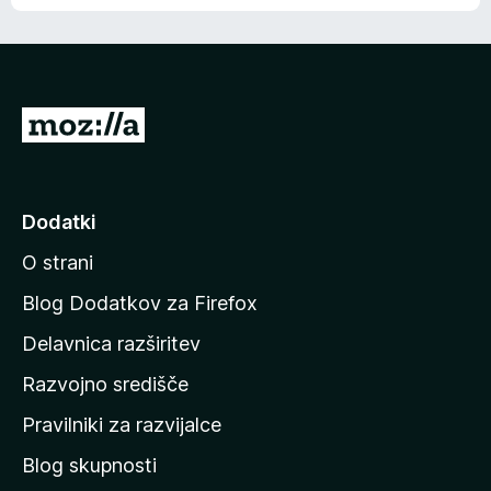
e
n
n
j
i
e
o
n
c
o
e
P
n
o
j
j
e
n
d
Dodatki
o
i
O strani
n
a
Blog Dodatkov za Firefox
d
Delavnica razširitev
o
Razvojno središče
m
a
Pravilniki za razvijalce
č
Blog skupnosti
o