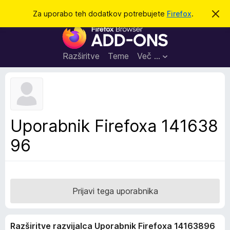
I
Prijava
Za uporabo teh dodatkov potrebujete
Firefox
.
S
k
š
D
r
č
i
o
j
i
d
o
Razširitve
Teme
Več …
b
a
v
t
e
s
k
t
i
i
l
z
Uporabnik Firefoxa 141638
o
a
96
b
r
s
k
a
Prijavi tega uporabnika
l
n
Razširitve razvijalca Uporabnik Firefoxa 14163896
i