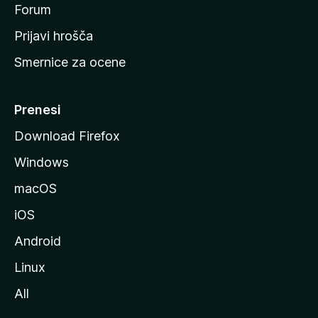
s
Forum
t
Prijavi hrošča
r
Smernice za ocene
a
n
M
Prenesi
o
Download Firefox
z
Windows
i
l
macOS
l
iOS
e
Android
Linux
All