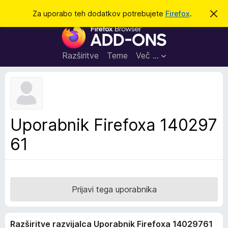
I
Prijava
Za uporabo teh dodatkov potrebujete
Firefox
.
S
k
š
D
r
č
i
o
j
i
d
o
Razširitve
Teme
Več …
b
a
v
t
e
s
k
t
i
i
l
z
Uporabnik Firefoxa 140297
o
a
61
b
r
s
k
a
Prijavi tega uporabnika
l
n
Razširitve razvijalca Uporabnik Firefoxa 14029761
i