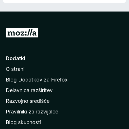
e
n
n
j
i
e
o
n
c
o
e
P
n
o
j
j
e
n
d
Dodatki
o
i
O strani
n
a
Blog Dodatkov za Firefox
d
Delavnica razširitev
o
Razvojno središče
m
a
Pravilniki za razvijalce
č
Blog skupnosti
o