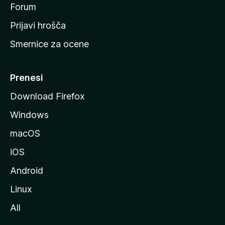
s
Forum
t
Prijavi hrošča
r
Smernice za ocene
a
n
M
Prenesi
o
Download Firefox
z
Windows
i
l
macOS
l
iOS
e
Android
Linux
All