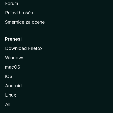
s
Forum
t
Prijavi hrošča
r
Smernice za ocene
a
n
M
Prenesi
o
Download Firefox
z
Windows
i
l
macOS
l
iOS
e
Android
Linux
All