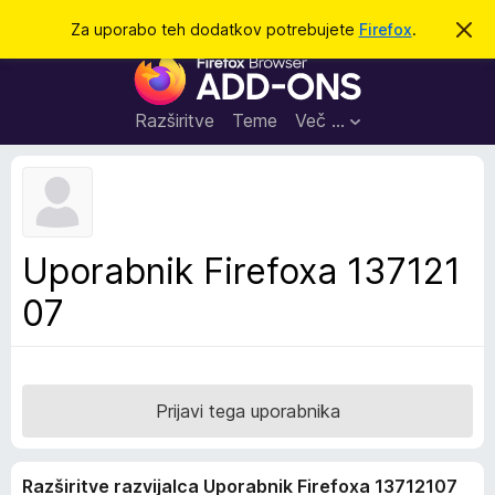
I
Prijava
Za uporabo teh dodatkov potrebujete
Firefox
.
S
k
š
D
r
č
i
o
j
i
d
o
Razširitve
Teme
Več …
b
a
v
t
e
s
k
t
i
i
l
z
Uporabnik Firefoxa 137121
o
a
07
b
r
s
k
a
Prijavi tega uporabnika
l
n
Razširitve razvijalca Uporabnik Firefoxa 13712107
i