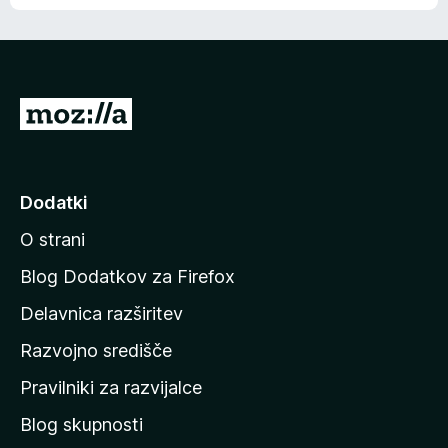
e
n
n
j
i
e
o
n
c
o
e
P
n
o
j
j
e
n
d
Dodatki
o
i
O strani
n
a
Blog Dodatkov za Firefox
d
Delavnica razširitev
o
Razvojno središče
m
a
Pravilniki za razvijalce
č
Blog skupnosti
o