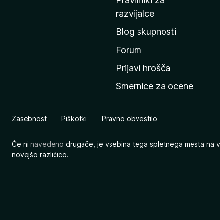
Pravilniki za
a
razvijalce
č
Blog skupnosti
o
s
Forum
t
Prijavi hrošča
r
Smernice za ocene
a
n
M
Zasebnost
Piškotki
Pravno obvestilo
o
z
Če ni
navedeno
drugače, je vsebina tega spletnega mesta na v
i
novejšo različico.
l
l
e