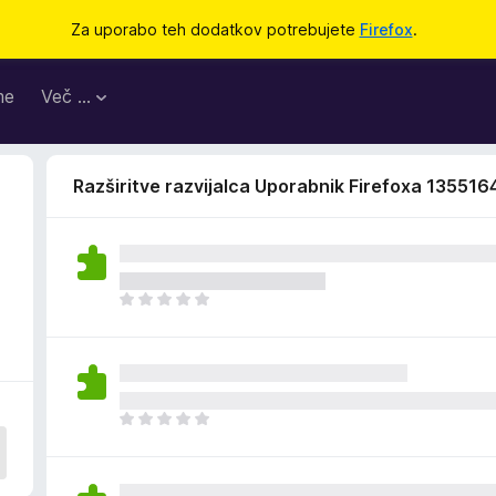
Za uporabo teh dodatkov potrebujete
Firefox
.
me
Več …
Razširitve razvijalca Uporabnik Firefoxa 135516
Š
e
n
i
o
c
Š
e
e
n
n
j
i