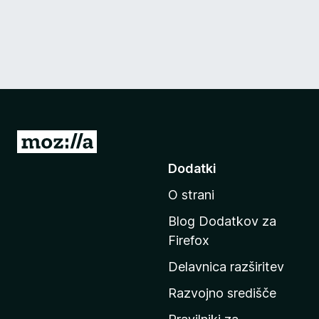
P
o
Dodatki
j
O strani
d
i
Blog Dodatkov za
n
Firefox
a
Delavnica razširitev
d
o
Razvojno središče
m