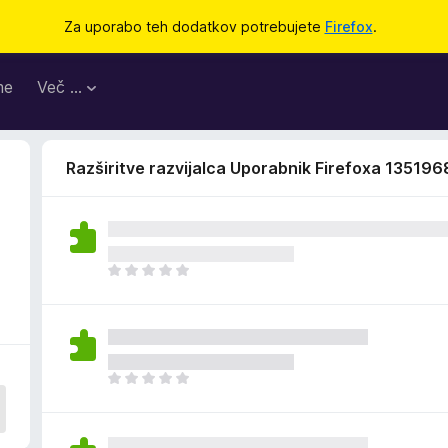
Za uporabo teh dodatkov potrebujete
Firefox
.
me
Več …
Razširitve razvijalca Uporabnik Firefoxa 135196
Š
e
n
i
o
c
Š
e
e
n
n
j
i