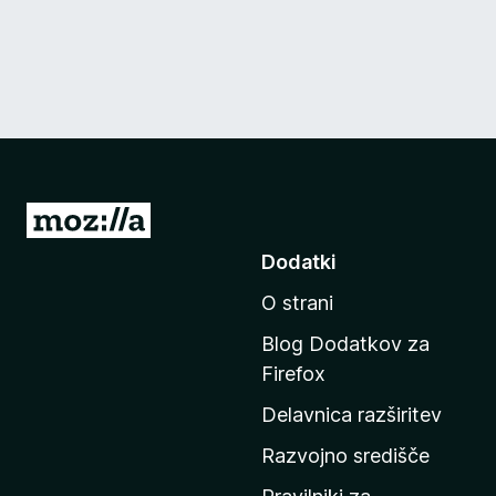
P
o
Dodatki
j
O strani
d
i
Blog Dodatkov za
n
Firefox
a
Delavnica razširitev
d
o
Razvojno središče
m