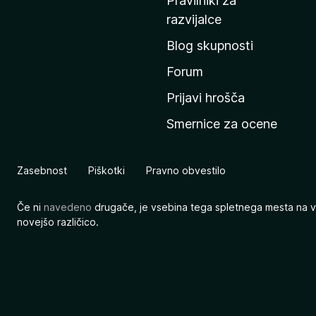
Pravilniki za
a
razvijalce
č
Blog skupnosti
o
s
Forum
t
Prijavi hrošča
r
Smernice za ocene
a
n
M
Zasebnost
Piškotki
Pravno obvestilo
o
z
Če ni
navedeno
drugače, je vsebina tega spletnega mesta na v
i
novejšo različico.
l
l
e