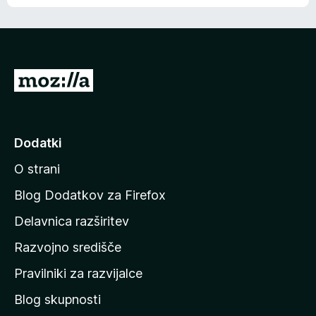
e
n
n
j
i
e
o
n
c
o
e
P
n
o
j
j
e
n
d
Dodatki
o
i
O strani
n
a
Blog Dodatkov za Firefox
d
Delavnica razširitev
o
Razvojno središče
m
a
Pravilniki za razvijalce
č
Blog skupnosti
o