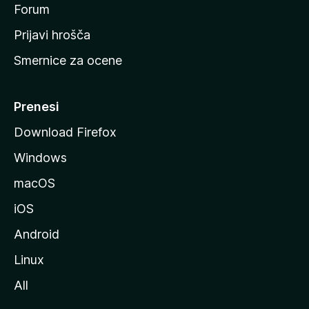
s
Forum
t
Prijavi hrošča
r
Smernice za ocene
a
n
M
Prenesi
o
Download Firefox
z
Windows
i
l
macOS
l
iOS
e
Android
Linux
All