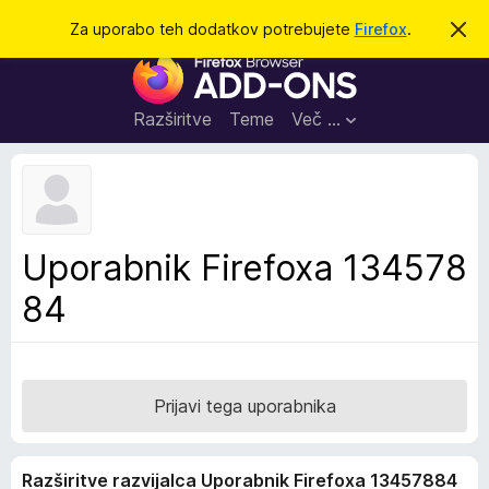
I
Prijava
Za uporabo teh dodatkov potrebujete
Firefox
.
S
k
š
D
r
č
i
o
j
i
d
o
Razširitve
Teme
Več …
b
a
v
t
e
s
k
t
i
i
l
z
Uporabnik Firefoxa 134578
o
a
84
b
r
s
k
a
Prijavi tega uporabnika
l
n
Razširitve razvijalca Uporabnik Firefoxa 13457884
i