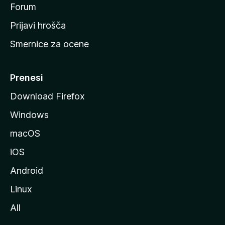
s
Forum
t
Prijavi hrošča
r
Smernice za ocene
a
n
M
Prenesi
o
Download Firefox
z
Windows
i
l
macOS
l
iOS
e
Android
Linux
All