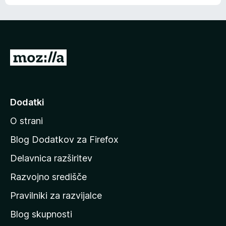
e
n
n
j
i
e
o
n
c
o
e
P
n
o
j
j
e
n
d
Dodatki
o
i
O strani
n
a
Blog Dodatkov za Firefox
d
Delavnica razširitev
o
Razvojno središče
m
a
Pravilniki za razvijalce
č
Blog skupnosti
o