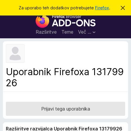
I
Prijava
Za uporabo teh dodatkov potrebujete
Firefox
.
S
k
š
D
r
č
i
o
j
i
d
o
Razširitve
Teme
Več …
b
a
v
t
e
s
k
t
i
i
l
z
Uporabnik Firefoxa 131799
o
a
26
b
r
s
k
a
Prijavi tega uporabnika
l
n
Razširitve razvijalca Uporabnik Firefoxa 13179926
i