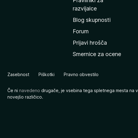
Pravilniki za
a
razvijalce
č
Blog skupnosti
o
s
Forum
t
Prijavi hrošča
r
Smernice za ocene
a
n
M
Zasebnost
Piškotki
Pravno obvestilo
o
z
Če ni
navedeno
drugače, je vsebina tega spletnega mesta na v
i
novejšo različico.
l
l
e