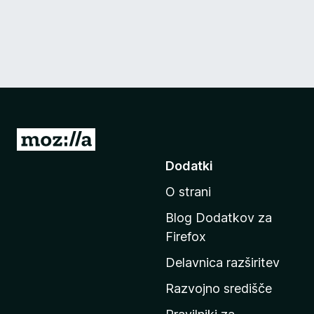
P
o
Dodatki
j
O strani
d
i
Blog Dodatkov za
n
Firefox
a
Delavnica razširitev
d
o
Razvojno središče
m