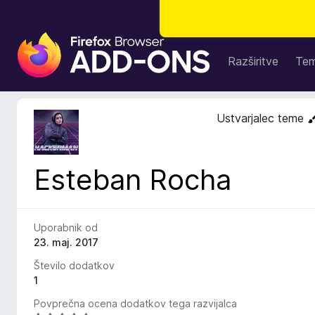
D
o
Razširitve
Te
d
a
t
Ustvarjalec teme
k
i
z
Esteban Rocha
a
b
r
s
Uporabnik od
k
23. maj. 2017
a
Število dodatkov
l
1
n
Povprečna ocena dodatkov tega razvijalca
i