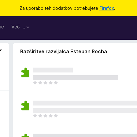
Za uporabo teh dodatkov potrebujete
Firefox
.
me
Več …
Razširitve razvijalca Esteban Rocha
Š
e
n
i
o
c
Š
e
e
n
n
j
i