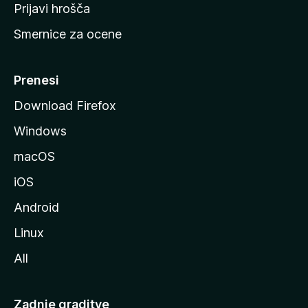
t
Prijavi hrošča
r
Smernice za ocene
a
n
M
Prenesi
o
Download Firefox
z
Windows
i
l
macOS
l
iOS
e
Android
Linux
All
Zadnje graditve