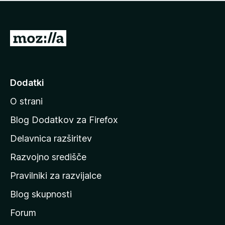
i
e
o
n
c
o
e
P
n
o
j
j
e
n
d
Dodatki
o
i
O strani
n
a
Blog Dodatkov za Firefox
d
Delavnica razširitev
o
Razvojno središče
m
a
Pravilniki za razvijalce
č
Blog skupnosti
o
s
Forum