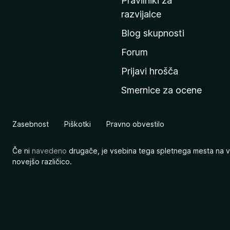
Pravilniki za
a
razvijalce
č
Blog skupnosti
o
s
Forum
t
Prijavi hrošča
r
Smernice za ocene
a
n
M
Zasebnost
Piškotki
Pravno obvestilo
o
z
Če ni
navedeno
drugače, je vsebina tega spletnega mesta na v
i
novejšo različico.
l
l
e