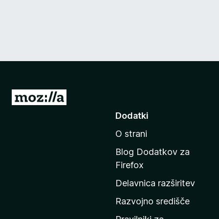
P
o
Dodatki
j
O strani
d
i
Blog Dodatkov za
n
Firefox
a
Delavnica razširitev
d
o
Razvojno središče
m