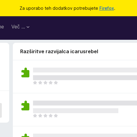
Za uporabo teh dodatkov potrebujete
Firefox
.
me
Več …
Razširitve razvijalca icarusrebel
Š
e
n
i
o
c
Š
e
e
n
n
j
i