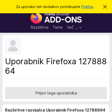
I
Prijava
Za uporabo teh dodatkov potrebujete
Firefox
.
S
k
š
D
r
č
i
o
j
i
d
o
Razširitve
Teme
Več …
b
a
v
t
e
s
k
t
i
i
l
z
Uporabnik Firefoxa 127888
o
a
64
b
r
s
k
a
Prijavi tega uporabnika
l
n
Razširitve razvijalca Uporabnik Firefoxa 12788864
i