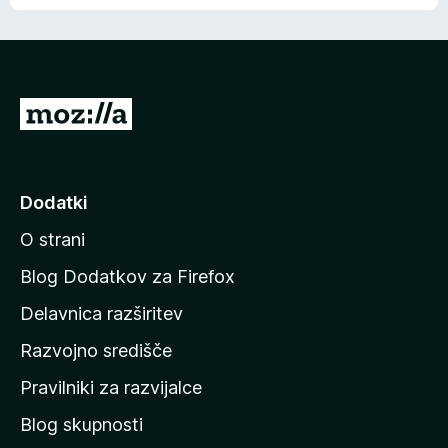
e
n
n
j
i
e
o
n
c
o
e
P
n
o
j
j
e
n
d
Dodatki
o
i
O strani
n
a
Blog Dodatkov za Firefox
d
Delavnica razširitev
o
Razvojno središče
m
a
Pravilniki za razvijalce
č
Blog skupnosti
o