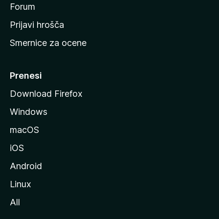
s
Forum
t
Prijavi hrošča
r
Smernice za ocene
a
n
M
Prenesi
o
Download Firefox
z
Windows
i
l
macOS
l
iOS
e
Android
Linux
All