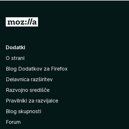
i
e
o
n
c
o
e
P
n
o
j
j
e
n
d
Dodatki
o
i
O strani
n
a
Blog Dodatkov za Firefox
d
Delavnica razširitev
o
Razvojno središče
m
a
Pravilniki za razvijalce
č
Blog skupnosti
o
s
Forum