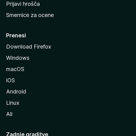
t
Prijavi hrošča
r
Smernice za ocene
a
n
M
Prenesi
o
Download Firefox
z
Windows
i
l
macOS
l
iOS
e
Android
Linux
All
Zadnje graditve