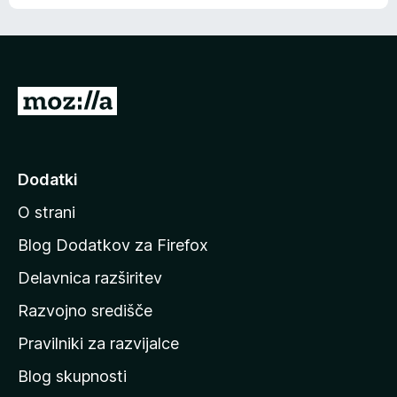
e
n
n
j
i
e
o
n
c
o
e
P
n
o
j
j
e
n
d
Dodatki
o
i
O strani
n
a
Blog Dodatkov za Firefox
d
Delavnica razširitev
o
Razvojno središče
m
a
Pravilniki za razvijalce
č
Blog skupnosti
o