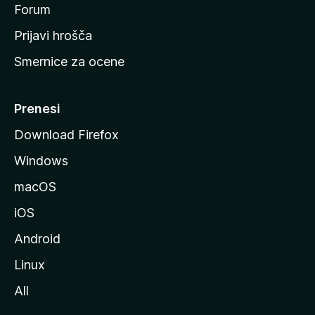
s
Forum
t
Prijavi hrošča
r
Smernice za ocene
a
n
M
Prenesi
o
Download Firefox
z
Windows
i
l
macOS
l
iOS
e
Android
Linux
All