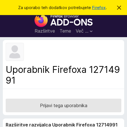
I
Prijava
Za uporabo teh dodatkov potrebujete
Firefox
.
S
k
š
D
r
č
i
o
j
i
d
o
Razširitve
Teme
Več …
b
a
v
t
e
s
k
t
i
i
l
z
Uporabnik Firefoxa 127149
o
a
91
b
r
s
k
a
Prijavi tega uporabnika
l
n
Razširitve razvijalca Uporabnik Firefoxa 12714991
i