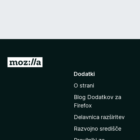
P
o
Dodatki
j
O strani
d
i
Blog Dodatkov za
n
Firefox
a
Delavnica razširitev
d
o
Razvojno središče
m