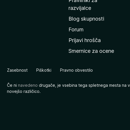
Pravilniki za
a
razvijalce
č
Blog skupnosti
o
s
Forum
t
Prijavi hrošča
r
Smernice za ocene
a
n
M
Zasebnost
Piškotki
Pravno obvestilo
o
z
Če ni
navedeno
drugače, je vsebina tega spletnega mesta na v
i
novejšo različico.
l
l
e