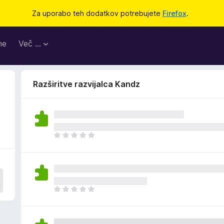
Za uporabo teh dodatkov potrebujete
Firefox
.
me
Več …
Razširitve razvijalca Kandz
Š
e
n
i
o
c
Š
e
e
n
n
j
i