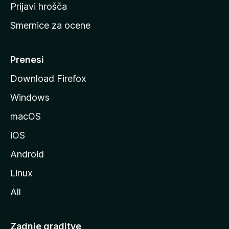
t
Prijavi hrošča
r
Smernice za ocene
a
n
M
Prenesi
o
Download Firefox
z
Windows
i
l
macOS
l
iOS
e
Android
Linux
All
Zadnje graditve