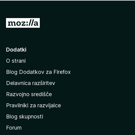
i
e
o
n
c
o
e
P
n
o
j
j
e
n
d
Dodatki
o
i
O strani
n
a
Blog Dodatkov za Firefox
d
Delavnica razširitev
o
Razvojno središče
m
a
Pravilniki za razvijalce
č
Blog skupnosti
o
s
Forum