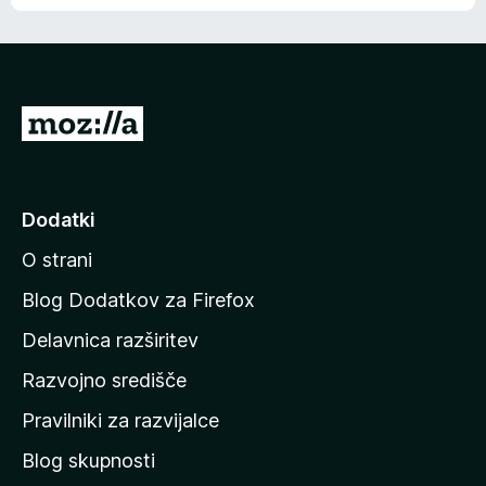
e
n
n
j
i
e
o
n
c
o
e
P
n
o
j
j
e
n
d
Dodatki
o
i
O strani
n
a
Blog Dodatkov za Firefox
d
Delavnica razširitev
o
Razvojno središče
m
a
Pravilniki za razvijalce
č
Blog skupnosti
o