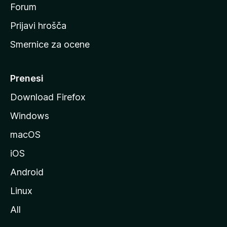
s
Forum
t
Prijavi hrošča
r
Smernice za ocene
a
n
M
Prenesi
o
Download Firefox
z
Windows
i
l
macOS
l
iOS
e
Android
Linux
All