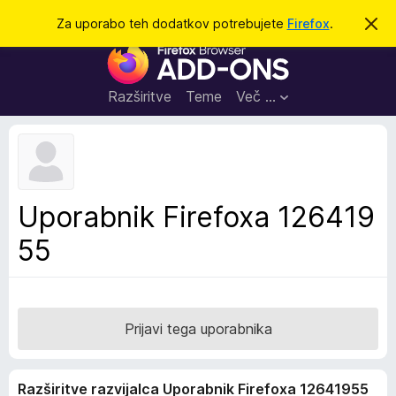
I
Prijava
Za uporabo teh dodatkov potrebujete
Firefox
.
S
k
š
D
r
č
i
o
j
i
d
o
Razširitve
Teme
Več …
b
a
v
t
e
s
k
t
i
i
l
z
Uporabnik Firefoxa 126419
o
a
55
b
r
s
k
a
Prijavi tega uporabnika
l
n
Razširitve razvijalca Uporabnik Firefoxa 12641955
i