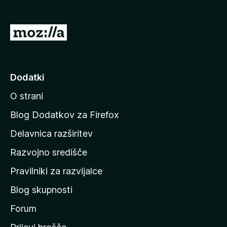
k
F
P
i
o
r
j
e
f
d
Dodatki
o
i
x
O strani
n
a
Blog Dodatkov za Firefox
d
Delavnica razširitev
o
Razvojno središče
m
a
Pravilniki za razvijalce
č
Blog skupnosti
o
s
Forum
t