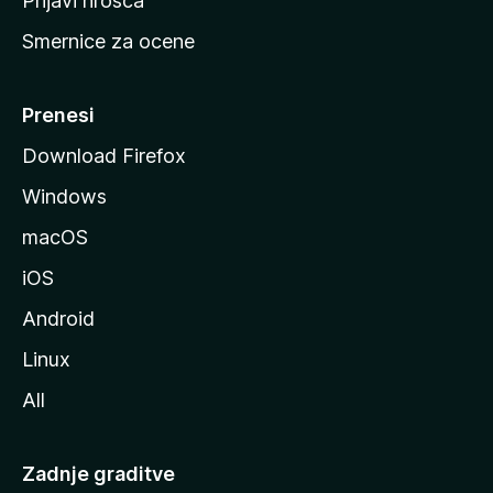
Prijavi hrošča
r
Smernice za ocene
a
n
M
Prenesi
o
Download Firefox
z
Windows
i
l
macOS
l
iOS
e
Android
Linux
All
Zadnje graditve