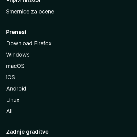
Prijavi hrošča
r
Smernice za ocene
a
n
M
Prenesi
o
Download Firefox
z
Windows
i
l
macOS
l
iOS
e
Android
Linux
All
Zadnje graditve