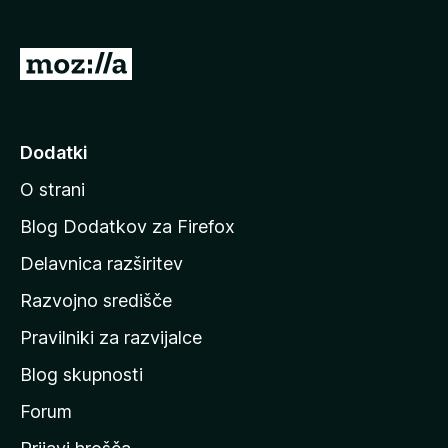
k
F
P
i
o
r
j
e
f
d
Dodatki
o
i
x
O strani
n
a
Blog Dodatkov za Firefox
d
Delavnica razširitev
o
Razvojno središče
m
a
Pravilniki za razvijalce
č
Blog skupnosti
o
s
Forum
t