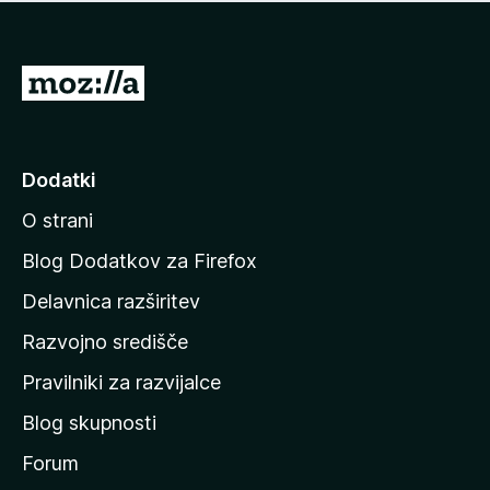
i
e
o
n
c
o
e
P
n
o
j
j
e
n
d
Dodatki
o
i
O strani
n
a
Blog Dodatkov za Firefox
d
Delavnica razširitev
o
Razvojno središče
m
a
Pravilniki za razvijalce
č
Blog skupnosti
o
s
Forum