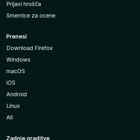
t
Prijavi hrošča
r
Smernice za ocene
a
n
M
Prenesi
o
Download Firefox
z
Windows
i
l
macOS
l
iOS
e
Android
Linux
All
Zadnje graditve