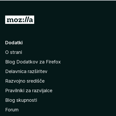
i
e
o
n
c
o
e
P
n
o
j
j
e
n
d
Dodatki
o
i
O strani
n
a
Blog Dodatkov za Firefox
d
Delavnica razširitev
o
Razvojno središče
m
a
Pravilniki za razvijalce
č
Blog skupnosti
o
s
Forum