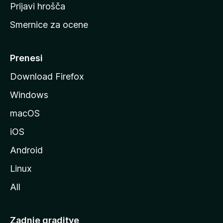
t
Prijavi hrošča
r
Smernice za ocene
a
n
M
Prenesi
o
Download Firefox
z
Windows
i
l
macOS
l
iOS
e
Android
Linux
All
Zadnje graditve