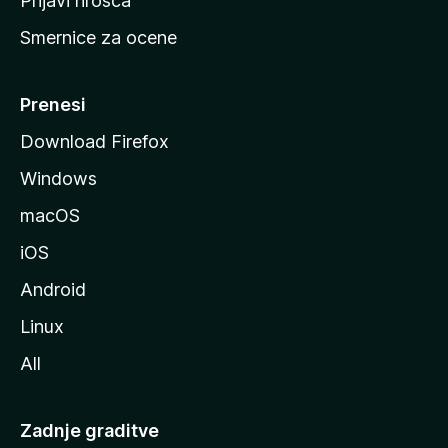
Prijavi hrošča
r
Smernice za ocene
a
n
M
Prenesi
o
Download Firefox
z
Windows
i
l
macOS
l
iOS
e
Android
Linux
All
Zadnje graditve