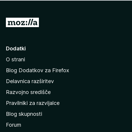
i
e
o
n
c
o
e
P
n
o
j
j
e
n
d
Dodatki
o
i
O strani
n
a
Blog Dodatkov za Firefox
d
Delavnica razširitev
o
Razvojno središče
m
a
Pravilniki za razvijalce
č
Blog skupnosti
o
s
Forum