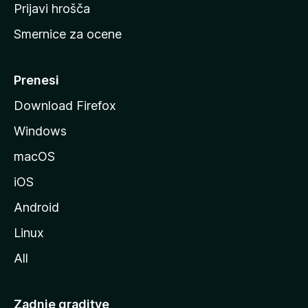
t
Prijavi hrošča
r
Smernice za ocene
a
n
M
Prenesi
o
Download Firefox
z
Windows
i
l
macOS
l
iOS
e
Android
Linux
All
Zadnje graditve