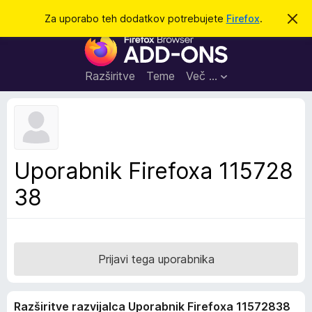
I
Prijava
Za uporabo teh dodatkov potrebujete
Firefox
.
S
k
š
D
r
č
i
o
j
i
d
o
Razširitve
Teme
Več …
b
a
v
t
e
s
k
t
i
i
l
z
Uporabnik Firefoxa 115728
o
a
38
b
r
s
k
a
Prijavi tega uporabnika
l
n
Razširitve razvijalca Uporabnik Firefoxa 11572838
i