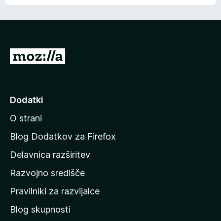
e
n
n
j
i
e
o
n
c
o
e
P
n
o
j
j
e
n
d
Dodatki
o
i
O strani
n
a
Blog Dodatkov za Firefox
d
Delavnica razširitev
o
Razvojno središče
m
a
Pravilniki za razvijalce
č
Blog skupnosti
o