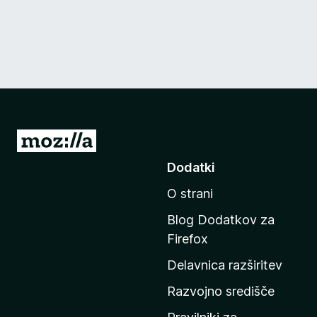
P
o
Dodatki
j
O strani
d
i
Blog Dodatkov za
n
Firefox
a
Delavnica razširitev
d
o
Razvojno središče
m