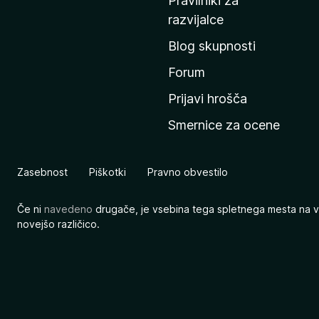
Pravilniki za
a
razvijalce
č
Blog skupnosti
o
s
Forum
t
Prijavi hrošča
r
Smernice za ocene
a
n
M
Zasebnost
Piškotki
Pravno obvestilo
o
z
Če ni
navedeno
drugače, je vsebina tega spletnega mesta na v
i
novejšo različico.
l
l
e