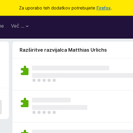
Za uporabo teh dodatkov potrebujete
Firefox
.
me
Več …
Razširitve razvijalca Matthias Urlichs
Š
e
n
i
o
c
Š
e
e
n
n
j
i