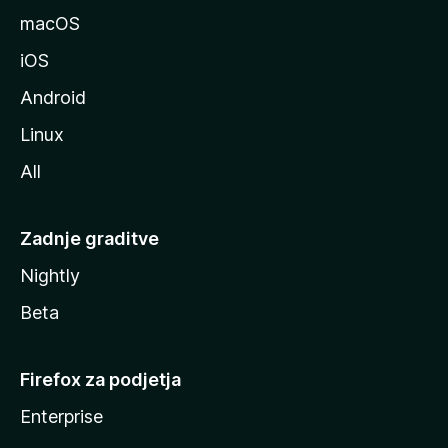
l
macOS
l
iOS
e
Android
Linux
All
Zadnje graditve
Nightly
Beta
Firefox za podjetja
Enterprise