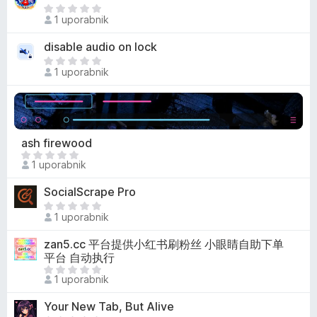
i
o
Š
n
o
1 uporabnik
e
j
c
n
e
disable audio on lock
e
i
n
n
Š
o
o
1 uporabnik
j
e
c
e
n
e
n
i
n
o
o
j
c
ash firewood
e
e
Š
n
1 uporabnik
n
e
o
j
n
SocialScrape Pro
e
i
Š
n
o
1 uporabnik
e
o
c
n
zan5.cc 平台提供小红书刷粉丝 小眼睛自助下单
e
i
平台 自动执行
n
o
Š
j
1 uporabnik
c
e
e
e
n
n
Your New Tab, But Alive
n
i