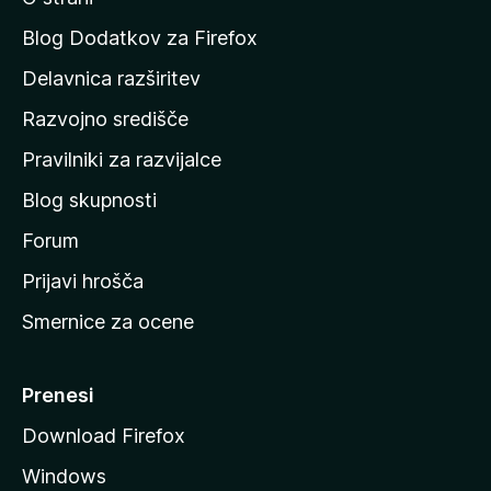
n
a
Blog Dodatkov za Firefox
d
Delavnica razširitev
o
Razvojno središče
m
a
Pravilniki za razvijalce
č
Blog skupnosti
o
s
Forum
t
Prijavi hrošča
r
Smernice za ocene
a
n
M
Prenesi
o
Download Firefox
z
Windows
i