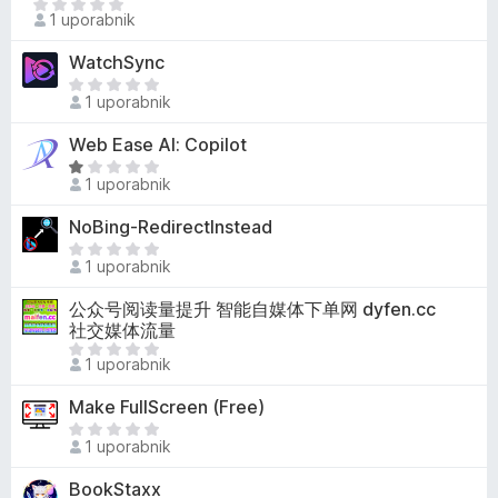
Š
o
1 uporabnik
n
e
d
j
n
5
WatchSync
e
i
Š
n
o
1 uporabnik
e
o
c
n
Web Ease AI: Copilot
e
i
O
n
o
1 uporabnik
c
j
c
e
e
NoBing-RedirectInstead
e
n
n
n
Š
j
o
1 uporabnik
j
e
e
e
n
公众号阅读量提升 智能自媒体下单网 dyfen.cc
n
n
i
社交媒体流量
o
o
o
Š
z
1 uporabnik
c
e
1
e
n
o
Make FullScreen (Free)
n
i
d
Š
j
o
1 uporabnik
5
e
e
c
n
n
BookStaxx
e