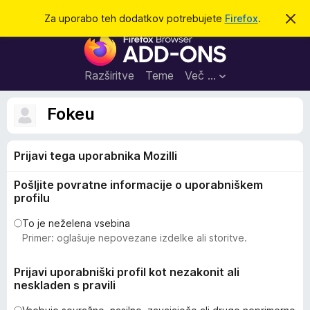
I
Prijava
Za uporabo teh dodatkov potrebujete
Firefox
.
S
k
š
D
r
č
i
o
j
i
d
o
Razširitve
Teme
Več …
b
a
v
t
e
Fokeu
s
k
t
i
i
l
Prijavi tega uporabnika Mozilli
z
o
a
Pošljite povratne informacije o uporabniškem
b
profilu
r
s
To je neželena vsebina
Primer: oglašuje nepovezane izdelke ali storitve.
k
a
Prijavi uporabniški profil kot nezakonit ali
l
neskladen s pravili
n
i