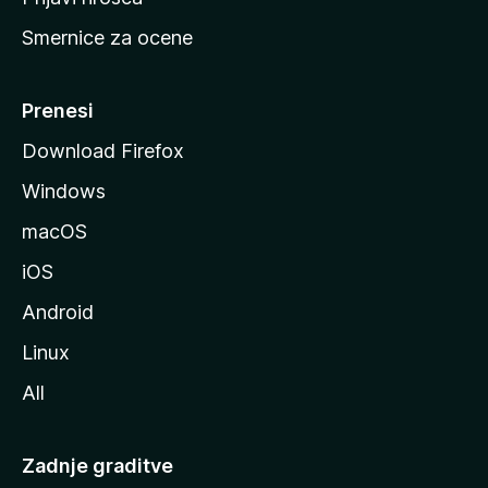
r
Smernice za ocene
a
n
M
Prenesi
o
Download Firefox
z
Windows
i
l
macOS
l
iOS
e
Android
Linux
All
Zadnje graditve