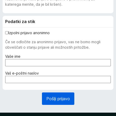
katerega menite, da je bil kršen).
Podatki za stik
Izpolni prijavo anonimno
Če se odločite za anonimno prijavo, vas ne bomo mogli
obveščati o stanju prijave ali možnostih pritožbe.
(
Vaše ime
z
a
h
(
Vaš e-poštni naslov
t
z
e
a
v
h
a
t
Pošlji prijavo
n
e
o
v
)
a