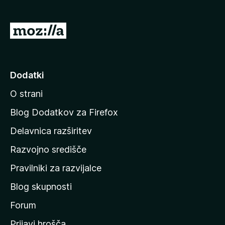
n
o
)
P
o
j
d
Dodatki
i
O strani
n
a
Blog Dodatkov za Firefox
d
Delavnica razširitev
o
Razvojno središče
m
a
Pravilniki za razvijalce
č
Blog skupnosti
o
s
Forum
t
Prijavi hrošča