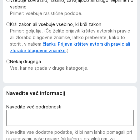
Vsebuje sovražno, nasilno, zavajajočo ali drugo neprimerno
k
vsebino
F
Primer: vsebuje rasistične podobe.
i
Krši zakon ali vsebuje vsebino, ki krši zakon
r
Primer: goljufija. (Če želite prijaviti kršitev avtorskih pravic
e
ali zlorabo blagovne znamke, lahko preberete, kako to
f
storiti, v našem
članku Prijava kršitev avtorskih pravic ali
o
zlorabe blagovne znamke
.)
x
Nekaj drugega
Vse, kar ne spada v druge kategorije.
Navedite več informacij
Navedite več podrobnosti
Navedite vse dodatne podatke, ki bi nam lahko pomagali pri
razumevanju vaše prijave (vključno s pravilnikom, za