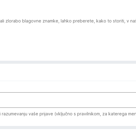
avic ali zlorabo blagovne znamke, lahko preberete, kako to storiti, v 
razumevanju vaše prijave (vključno s pravilnikom, za katerega menit