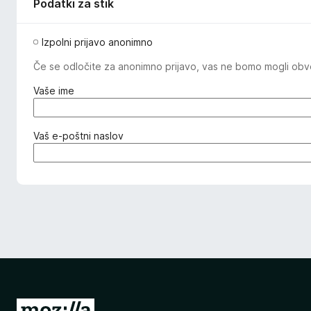
Podatki za stik
Izpolni prijavo anonimno
Če se odločite za anonimno prijavo, vas ne bomo mogli obveš
(
Vaše ime
z
a
h
(
Vaš e-poštni naslov
t
z
e
a
v
h
a
t
n
e
o
v
)
a
n
o
)
P