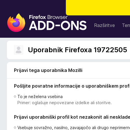
D
o
Razširitve
Te
d
a
t
Uporabnik Firefoxa 19722505
k
i
z
Prijavi tega uporabnika Mozilli
a
b
Pošljite povratne informacije o uporabniškem profi
r
s
To je neželena vsebina
k
Primer: oglašuje nepovezane izdelke ali storitve.
a
l
Prijavi uporabniški profil kot nezakonit ali nesklade
n
i
Vsebuje sovražno, nasilno, zavajajočo ali drugo neprimer