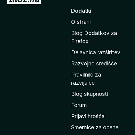
o
Dodatki
j
O strani
d
i
Blog Dodatkov za
n
Firefox
a
Delavnica razširitev
d
o
Razvojno središče
m
Pravilniki za
a
razvijalce
č
Blog skupnosti
o
s
Forum
t
Prijavi hrošča
r
Smernice za ocene
a