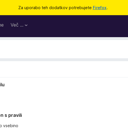
Za uporabo teh dodatkov potrebujete
Firefox
.
me
Več …
lu
n s pravili
no vsebino