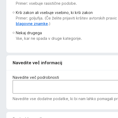
Primer: vsebuje rasistične podobe.
k
F
Krši zakon ali vsebuje vsebino, ki krši zakon
i
Primer: goljufija. (Če želite prijaviti kršitev avtorskih pr
r
blagovne znamke
.)
e
Nekaj drugega
f
Vse, kar ne spada v druge kategorije.
o
x
Navedite več informacij
Navedite več podrobnosti
Navedite vse dodatne podatke, ki bi nam lahko pomagali pri 