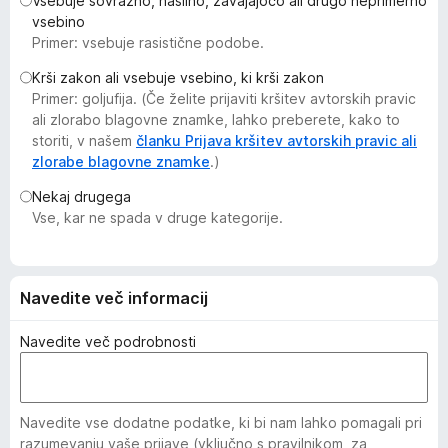
Vsebuje sovražno, nasilno, zavajajočo ali drugo neprimerno
k
vsebino
F
Primer: vsebuje rasistične podobe.
i
Krši zakon ali vsebuje vsebino, ki krši zakon
r
Primer: goljufija. (Če želite prijaviti kršitev avtorskih pravic
e
ali zlorabo blagovne znamke, lahko preberete, kako to
f
storiti, v našem
članku Prijava kršitev avtorskih pravic ali
o
zlorabe blagovne znamke
.)
x
Nekaj drugega
Vse, kar ne spada v druge kategorije.
Navedite več informacij
Navedite več podrobnosti
Navedite vse dodatne podatke, ki bi nam lahko pomagali pri
razumevanju vaše prijave (vključno s pravilnikom, za