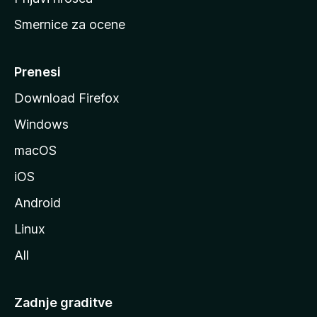
r
Smernice za ocene
a
n
M
Prenesi
o
Download Firefox
z
Windows
i
l
macOS
l
iOS
e
Android
Linux
All
Zadnje graditve