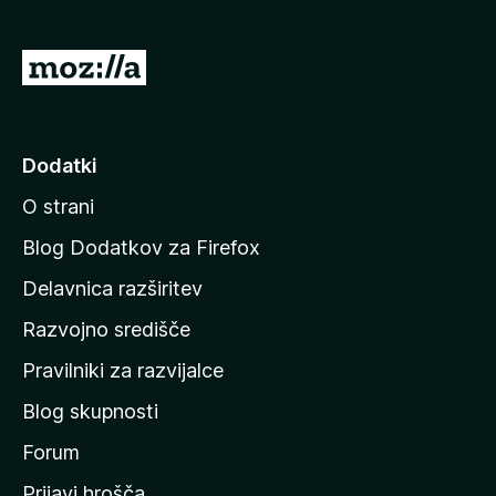
n
o
)
P
o
j
d
Dodatki
i
O strani
n
a
Blog Dodatkov za Firefox
d
Delavnica razširitev
o
Razvojno središče
m
a
Pravilniki za razvijalce
č
Blog skupnosti
o
s
Forum
t
Prijavi hrošča