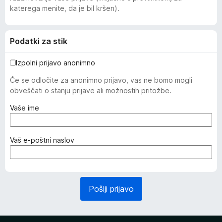
katerega menite, da je bil kršen).
Podatki za stik
Izpolni prijavo anonimno
Če se odločite za anonimno prijavo, vas ne bomo mogli
obveščati o stanju prijave ali možnostih pritožbe.
(
Vaše ime
z
a
h
(
Vaš e-poštni naslov
t
z
e
a
v
h
a
t
Pošlji prijavo
n
e
o
v
)
a