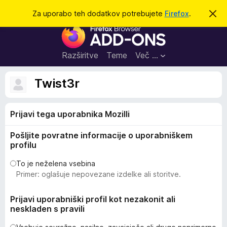
I
Prijava
Za uporabo teh dodatkov potrebujete
Firefox
.
S
k
š
D
r
č
i
o
j
i
d
o
Razširitve
Teme
Več …
b
a
v
t
e
Twist3r
s
k
t
i
i
l
Prijavi tega uporabnika Mozilli
z
o
a
Pošljite povratne informacije o uporabniškem
b
profilu
r
s
To je neželena vsebina
Primer: oglašuje nepovezane izdelke ali storitve.
k
a
Prijavi uporabniški profil kot nezakonit ali
l
neskladen s pravili
n
i