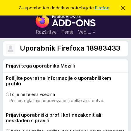
I
Prijava
Za uporabo teh dodatkov potrebujete
Firefox
.
S
k
š
D
r
č
i
o
j
i
d
o
Razširitve
Teme
Več …
b
a
v
t
e
Uporabnik Firefoxa 18983433
s
k
t
i
i
l
Prijavi tega uporabnika Mozilli
z
o
a
Pošljite povratne informacije o uporabniškem
b
profilu
r
s
To je neželena vsebina
Primer: oglašuje nepovezane izdelke ali storitve.
k
a
Prijavi uporabniški profil kot nezakonit ali
l
neskladen s pravili
n
i