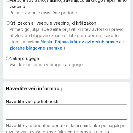
Vsebuje sovražno, nasilno, zavajajočo ali drugo neprimerno
k
vsebino
F
Primer: vsebuje rasistične podobe.
i
Krši zakon ali vsebuje vsebino, ki krši zakon
r
Primer: goljufija. (Če želite prijaviti kršitev avtorskih pravic
e
ali zlorabo blagovne znamke, lahko preberete, kako to
f
storiti, v našem
članku Prijava kršitev avtorskih pravic ali
o
zlorabe blagovne znamke
.)
x
Nekaj drugega
Vse, kar ne spada v druge kategorije.
Navedite več informacij
Navedite več podrobnosti
Navedite vse dodatne podatke, ki bi nam lahko pomagali pri
razumevanju vaše prijave (vključno s pravilnikom, za