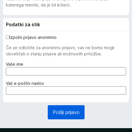
katerega menite, da je bil kršen).
Podatki za stik
Izpolni prijavo anonimno
Če se odločite za anonimno prijavo, vas ne bomo mogli
obveščati o stanju prijave ali možnostih pritožbe.
(
Vaše ime
z
a
h
(
Vaš e-poštni naslov
t
z
e
a
v
h
a
t
Pošlji prijavo
n
e
o
v
)
a