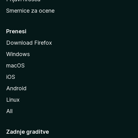
r
Smernice za ocene
a
n
M
Prenesi
o
Download Firefox
z
Windows
i
l
macOS
l
iOS
e
Android
Linux
All
Zadnje graditve