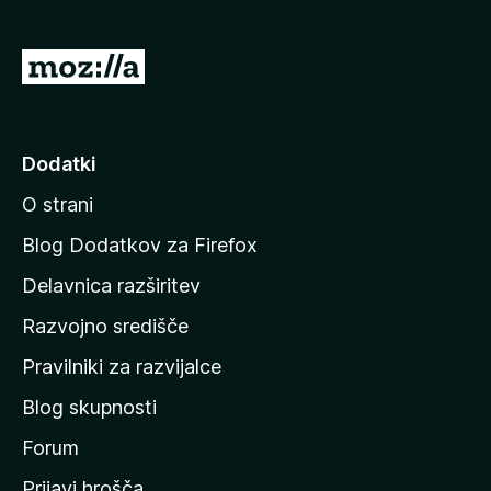
n
o
)
P
o
j
d
Dodatki
i
O strani
n
a
Blog Dodatkov za Firefox
d
Delavnica razširitev
o
Razvojno središče
m
a
Pravilniki za razvijalce
č
Blog skupnosti
o
s
Forum
t
Prijavi hrošča