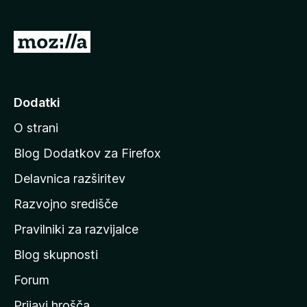
n
o
)
P
o
j
d
Dodatki
i
O strani
n
a
Blog Dodatkov za Firefox
d
Delavnica razširitev
o
Razvojno središče
m
a
Pravilniki za razvijalce
č
Blog skupnosti
o
s
Forum
t
Prijavi hrošča