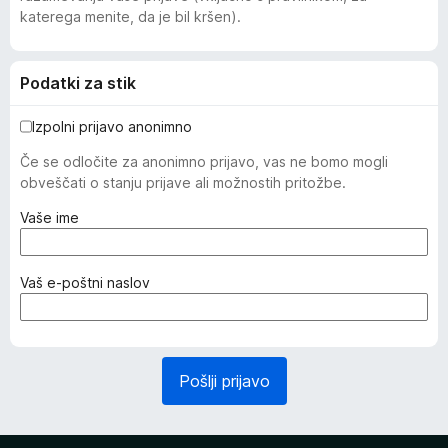
katerega menite, da je bil kršen).
Podatki za stik
Izpolni prijavo anonimno
Če se odločite za anonimno prijavo, vas ne bomo mogli
obveščati o stanju prijave ali možnostih pritožbe.
(
Vaše ime
z
a
h
(
Vaš e-poštni naslov
t
z
e
a
v
h
a
t
Pošlji prijavo
n
e
o
v
)
a