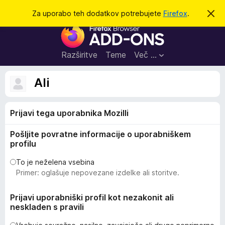
I
Prijava
Za uporabo teh dodatkov potrebujete
Firefox
.
S
k
š
D
r
č
i
o
j
i
d
o
Razširitve
Teme
Več …
b
a
v
t
e
Ali
s
k
t
i
i
l
Prijavi tega uporabnika Mozilli
z
o
a
Pošljite povratne informacije o uporabniškem
b
profilu
r
s
To je neželena vsebina
Primer: oglašuje nepovezane izdelke ali storitve.
k
a
Prijavi uporabniški profil kot nezakonit ali
l
neskladen s pravili
n
i