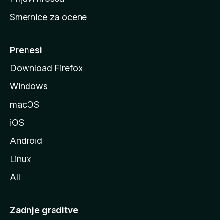
r
Smernice za ocene
a
n
M
Prenesi
o
Download Firefox
z
Windows
i
l
macOS
l
iOS
e
Android
Linux
All
Zadnje graditve