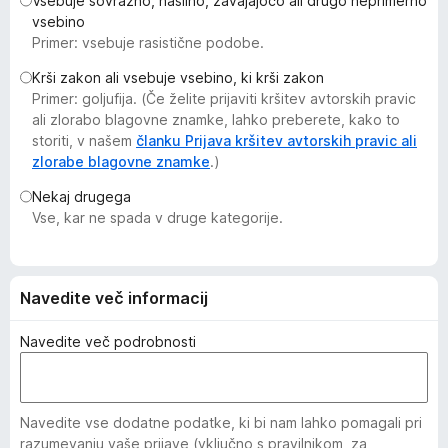
Vsebuje sovražno, nasilno, zavajajočo ali drugo neprimerno
k
vsebino
F
Primer: vsebuje rasistične podobe.
i
Krši zakon ali vsebuje vsebino, ki krši zakon
r
Primer: goljufija. (Če želite prijaviti kršitev avtorskih pravic
e
ali zlorabo blagovne znamke, lahko preberete, kako to
f
storiti, v našem
članku Prijava kršitev avtorskih pravic ali
o
zlorabe blagovne znamke
.)
x
Nekaj drugega
Vse, kar ne spada v druge kategorije.
Navedite več informacij
Navedite več podrobnosti
Navedite vse dodatne podatke, ki bi nam lahko pomagali pri
razumevanju vaše prijave (vključno s pravilnikom, za