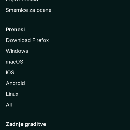
r
Smernice za ocene
a
n
M
Prenesi
o
Download Firefox
z
Windows
i
l
macOS
l
iOS
e
Android
Linux
All
Zadnje graditve