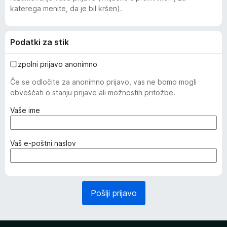
katerega menite, da je bil kršen).
Podatki za stik
Izpolni prijavo anonimno
Če se odločite za anonimno prijavo, vas ne bomo mogli
obveščati o stanju prijave ali možnostih pritožbe.
(
Vaše ime
z
a
h
(
Vaš e-poštni naslov
t
z
e
a
v
h
a
t
Pošlji prijavo
n
e
o
v
)
a