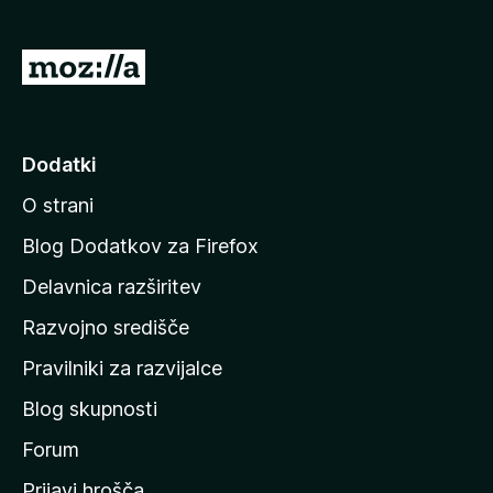
n
o
)
P
o
j
d
Dodatki
i
O strani
n
a
Blog Dodatkov za Firefox
d
Delavnica razširitev
o
Razvojno središče
m
a
Pravilniki za razvijalce
č
Blog skupnosti
o
s
Forum
t
Prijavi hrošča