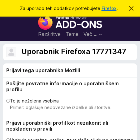
I
Prijava
Za uporabo teh dodatkov potrebujete
Firefox
.
S
k
š
D
r
č
i
o
j
i
d
o
Razširitve
Teme
Več …
b
a
v
t
e
Uporabnik Firefoxa 17771347
s
k
t
i
i
l
Prijavi tega uporabnika Mozilli
z
o
a
Pošljite povratne informacije o uporabniškem
b
profilu
r
s
To je neželena vsebina
Primer: oglašuje nepovezane izdelke ali storitve.
k
a
Prijavi uporabniški profil kot nezakonit ali
l
neskladen s pravili
n
i