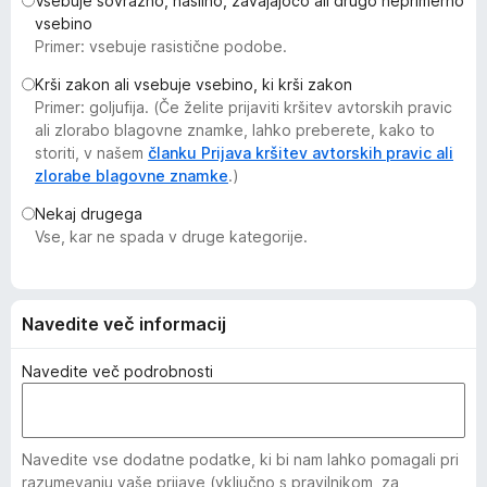
Vsebuje sovražno, nasilno, zavajajočo ali drugo neprimerno
k
vsebino
F
Primer: vsebuje rasistične podobe.
i
Krši zakon ali vsebuje vsebino, ki krši zakon
r
Primer: goljufija. (Če želite prijaviti kršitev avtorskih pravic
e
ali zlorabo blagovne znamke, lahko preberete, kako to
f
storiti, v našem
članku Prijava kršitev avtorskih pravic ali
o
zlorabe blagovne znamke
.)
x
Nekaj drugega
Vse, kar ne spada v druge kategorije.
Navedite več informacij
Navedite več podrobnosti
Navedite vse dodatne podatke, ki bi nam lahko pomagali pri
razumevanju vaše prijave (vključno s pravilnikom, za