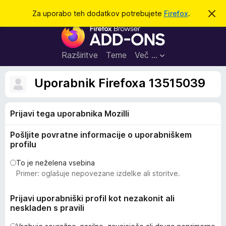
I
Prijava
Za uporabo teh dodatkov potrebujete
Firefox
.
S
k
š
D
r
č
i
o
j
i
d
o
Razširitve
Teme
Več …
b
a
v
t
e
Uporabnik Firefoxa 13515039
s
k
t
i
i
l
Prijavi tega uporabnika Mozilli
z
o
a
Pošljite povratne informacije o uporabniškem
b
profilu
r
s
To je neželena vsebina
Primer: oglašuje nepovezane izdelke ali storitve.
k
a
Prijavi uporabniški profil kot nezakonit ali
l
neskladen s pravili
n
i