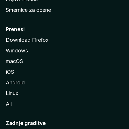
r
Smernice za ocene
a
n
M
Prenesi
o
Download Firefox
z
Windows
i
l
macOS
l
iOS
e
Android
Linux
All
Zadnje graditve