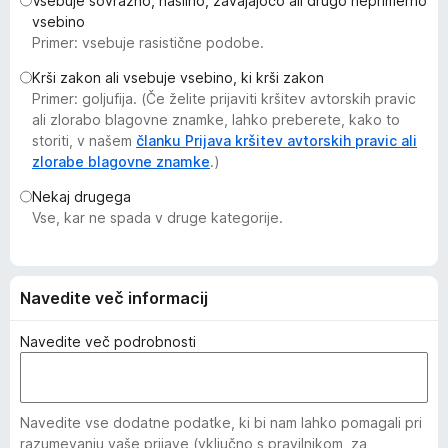
Vsebuje sovražno, nasilno, zavajajočo ali drugo neprimerno
k
vsebino
F
Primer: vsebuje rasistične podobe.
i
Krši zakon ali vsebuje vsebino, ki krši zakon
r
Primer: goljufija. (Če želite prijaviti kršitev avtorskih pravic
e
ali zlorabo blagovne znamke, lahko preberete, kako to
f
storiti, v našem
članku Prijava kršitev avtorskih pravic ali
o
zlorabe blagovne znamke
.)
x
Nekaj drugega
Vse, kar ne spada v druge kategorije.
Navedite več informacij
Navedite več podrobnosti
Navedite vse dodatne podatke, ki bi nam lahko pomagali pri
razumevanju vaše prijave (vključno s pravilnikom, za