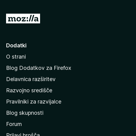
n
o
)
P
o
j
d
Dodatki
i
O strani
n
a
Blog Dodatkov za Firefox
d
Delavnica razširitev
o
Razvojno središče
m
a
Pravilniki za razvijalce
č
Blog skupnosti
o
s
Forum
t
Prijavi hrošča