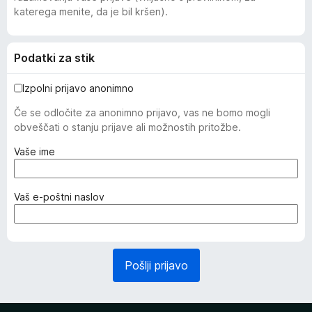
katerega menite, da je bil kršen).
Podatki za stik
Izpolni prijavo anonimno
Če se odločite za anonimno prijavo, vas ne bomo mogli
obveščati o stanju prijave ali možnostih pritožbe.
(
Vaše ime
z
a
h
(
Vaš e-poštni naslov
t
z
e
a
v
h
a
t
Pošlji prijavo
n
e
o
v
)
a