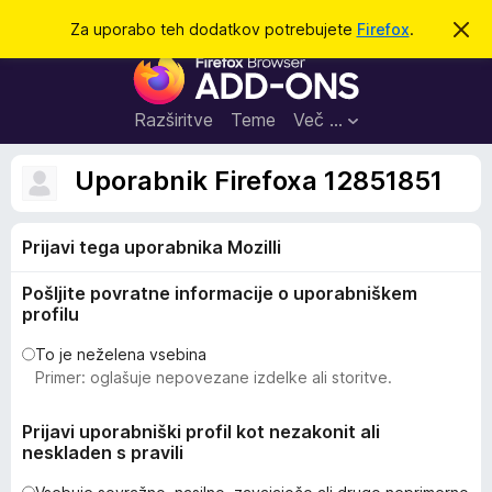
I
Prijava
Za uporabo teh dodatkov potrebujete
Firefox
.
S
k
š
D
r
č
i
o
j
i
d
o
Razširitve
Teme
Več …
b
a
v
t
e
Uporabnik Firefoxa 12851851
s
k
t
i
i
l
Prijavi tega uporabnika Mozilli
z
o
a
Pošljite povratne informacije o uporabniškem
b
profilu
r
s
To je neželena vsebina
Primer: oglašuje nepovezane izdelke ali storitve.
k
a
Prijavi uporabniški profil kot nezakonit ali
l
neskladen s pravili
n
i