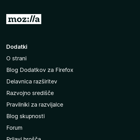
n
o
)
P
o
j
d
Dodatki
i
O strani
n
a
Blog Dodatkov za Firefox
d
Delavnica razširitev
o
Razvojno središče
m
a
Pravilniki za razvijalce
č
Blog skupnosti
o
s
Forum
t
Prijavi hrošča