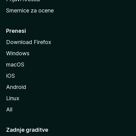
r
Smernice za ocene
a
n
M
Prenesi
o
Download Firefox
z
Windows
i
l
macOS
l
iOS
e
Android
Linux
All
Zadnje graditve