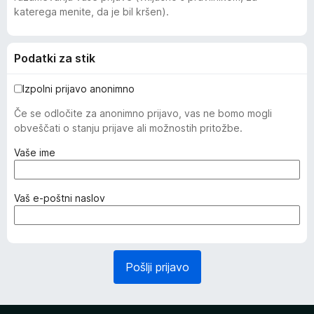
katerega menite, da je bil kršen).
Podatki za stik
Izpolni prijavo anonimno
Če se odločite za anonimno prijavo, vas ne bomo mogli
obveščati o stanju prijave ali možnostih pritožbe.
(
Vaše ime
z
a
h
(
Vaš e-poštni naslov
t
z
e
a
v
h
a
t
Pošlji prijavo
n
e
o
v
)
a