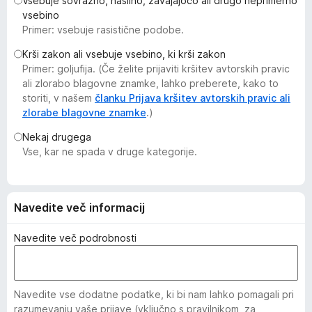
Vsebuje sovražno, nasilno, zavajajočo ali drugo neprimerno
k
vsebino
F
Primer: vsebuje rasistične podobe.
i
Krši zakon ali vsebuje vsebino, ki krši zakon
r
Primer: goljufija. (Če želite prijaviti kršitev avtorskih pravic
e
ali zlorabo blagovne znamke, lahko preberete, kako to
f
storiti, v našem
članku Prijava kršitev avtorskih pravic ali
o
zlorabe blagovne znamke
.)
x
Nekaj drugega
Vse, kar ne spada v druge kategorije.
Navedite več informacij
Navedite več podrobnosti
Navedite vse dodatne podatke, ki bi nam lahko pomagali pri
razumevanju vaše prijave (vključno s pravilnikom, za