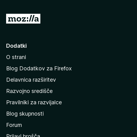
n
o
)
P
o
j
d
Dodatki
i
O strani
n
a
Blog Dodatkov za Firefox
d
Delavnica razširitev
o
Razvojno središče
m
a
Pravilniki za razvijalce
č
Blog skupnosti
o
s
Forum
t
Prijavi hrošča