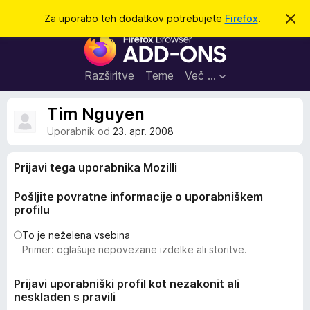
I
Prijava
Za uporabo teh dodatkov potrebujete
Firefox
.
S
k
š
D
r
č
i
o
j
i
d
o
Razširitve
Teme
Več …
b
a
v
t
e
Tim Nguyen
s
k
t
Uporabnik od
23. apr. 2008
i
i
l
z
o
Prijavi tega uporabnika Mozilli
a
b
Pošljite povratne informacije o uporabniškem
r
profilu
s
To je neželena vsebina
k
Primer: oglašuje nepovezane izdelke ali storitve.
a
l
Prijavi uporabniški profil kot nezakonit ali
n
neskladen s pravili
i