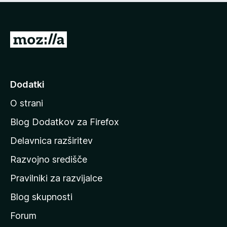
n
o
)
P
o
j
d
Dodatki
i
O strani
n
a
Blog Dodatkov za Firefox
d
Delavnica razširitev
o
Razvojno središče
m
a
Pravilniki za razvijalce
č
Blog skupnosti
o
s
Forum