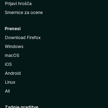
t
Prijavi hrošča
r
Smernice za ocene
a
n
M
Prenesi
o
Download Firefox
z
Windows
i
l
macOS
l
iOS
e
Android
Linux
All
Zadnje graditve