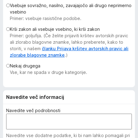
k
Vsebuje sovražno, nasilno, zavajajočo ali drugo neprimerno
vsebino
F
Primer: vsebuje rasistične podobe.
i
r
Krši zakon ali vsebuje vsebino, ki krši zakon
e
Primer: goljufija. (Če želite prijaviti kršitev avtorskih pravic
ali zlorabo blagovne znamke, lahko preberete, kako to
f
storiti, v našem
članku Prijava kršitev avtorskih pravic ali
o
zlorabe blagovne znamke
.)
x
Nekaj drugega
Vse, kar ne spada v druge kategorije.
Navedite več informacij
Navedite več podrobnosti
Navedite vse dodatne podatke, ki bi nam lahko pomagali pri