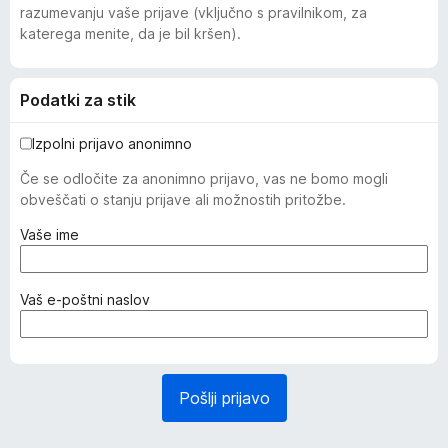
razumevanju vaše prijave (vključno s pravilnikom, za
katerega menite, da je bil kršen).
Podatki za stik
Izpolni prijavo anonimno
Če se odločite za anonimno prijavo, vas ne bomo mogli
obveščati o stanju prijave ali možnostih pritožbe.
(
Vaše ime
z
a
h
(
Vaš e-poštni naslov
t
z
e
a
v
h
a
t
Pošlji prijavo
n
e
o
v
)
a