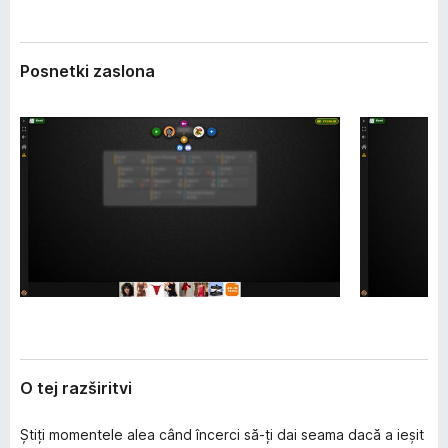
z
k
š
F
i
i
r
Posnetki zaslona
i
r
t
e
v
f
i
o
x
O tej razširitvi
Știți momentele alea când încerci să-ți dai seama dacă a ieșit