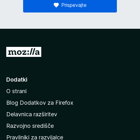
Prispevajte
P
o
j
d
Dodatki
i
O strani
n
a
Blog Dodatkov za Firefox
d
Delavnica razširitev
o
Razvojno središče
m
a
Pravilniki za razvijalce