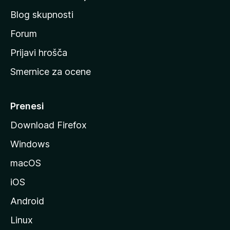
č
Blog skupnosti
o
s
Forum
t
Prijavi hrošča
r
Smernice za ocene
a
n
M
Prenesi
o
Download Firefox
z
Windows
i
l
macOS
l
iOS
e
Android
Linux