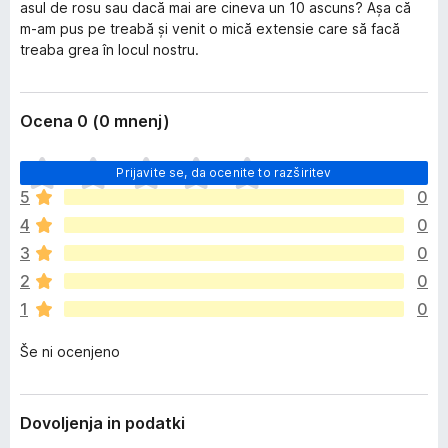
asul de rosu sau dacă mai are cineva un 10 ascuns? Așa că
m-am pus pe treabă și venit o mică extensie care să facă
treaba grea în locul nostru.
Ocena 0 (0 mnenj)
Š
Prijavite se, da ocenite to razširitev
e
5
0
n
4
0
i
o
3
0
c
2
0
e
1
0
n
j
Še ni ocenjeno
e
n
o
Dovoljenja in podatki