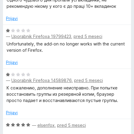
e
n
рекомендую нікому у кого є до праці 10+ вкладинок
n
o
j
z
Prijavi
e
5
n
O
o
o
—
Uporabnik Firefoxa 19799423
,
pred 5 meseci
c
d
z
e
5
Unfortunately, the add-on no longer works with the current
1
n
version of Firefox.
o
j
d
e
Prijavi
5
n
o
O
—
Uporabnik Firefoxa 14589876
,
pred 5 meseci
z
c
1
e
К сожалению, дополнение неисправно. При попытке
o
n
восстановить группы из резервной копии, браузер
d
j
просто падает и восстанавливаются пустые группы.
5
e
n
Prijavi
o
z
O
—
elsenfox
,
pred 5 meseci
1
c