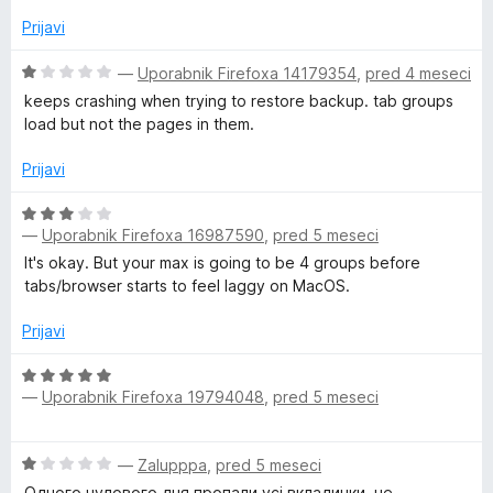
n
j
o
Prijavi
e
z
n
4
O
—
Uporabnik Firefoxa 14179354
,
pred 4 meseci
o
o
c
keeps crashing when trying to restore backup. tab groups
z
d
e
load but not the pages in them.
1
5
n
o
j
Prijavi
d
e
5
n
O
o
—
Uporabnik Firefoxa 16987590
,
pred 5 meseci
c
z
e
It's okay. But your max is going to be 4 groups before
1
n
tabs/browser starts to feel laggy on MacOS.
o
j
d
e
Prijavi
5
n
o
O
—
Uporabnik Firefoxa 19794048
,
pred 5 meseci
z
c
3
e
o
n
O
—
Zalupppa
,
pred 5 meseci
d
j
c
5
e
Одного чудового дня пропали усі вкладинки, не