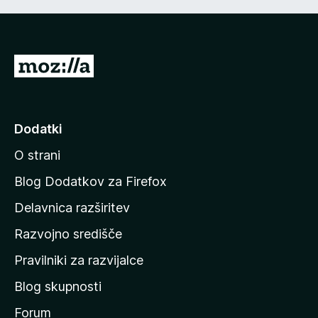
P
o
j
d
Dodatki
i
O strani
n
a
Blog Dodatkov za Firefox
d
Delavnica razširitev
o
Razvojno središče
m
a
Pravilniki za razvijalce
č
Blog skupnosti
o
s
Forum