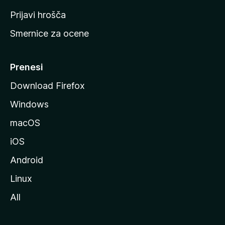
t
Prijavi hrošča
r
Smernice za ocene
a
n
M
Prenesi
o
Download Firefox
z
Windows
i
l
macOS
l
iOS
e
Android
Linux
All