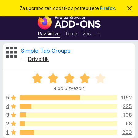
I
Prijava
Za uporabo teh dodatkov potrebujete
Firefox
.
S
k
š
D
r
č
i
o
j
i
d
o
Razširitve
Teme
Več …
b
a
v
t
e
O
Simple Tab Groups
s
k
t
—
Drive4ik
i
i
c
l
z
o
O
a
e
c
b
4 od 5 zvezdic
e
r
n
n
5
1152
s
j
4
225
k
e
e
a
3
108
n
l
o
z
2
98
z
n
1
280
4
i